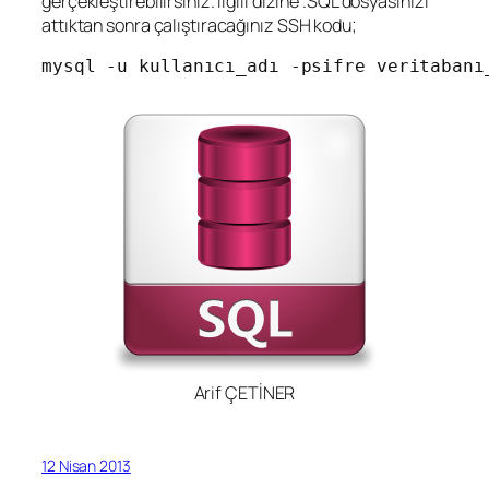
gerçekleştirebilirsiniz. İlgili dizine .SQL dosyasınızı
attıktan sonra çalıştıracağınız SSH kodu;
mysql -u kullanıcı_adı -psifre veritabanı
Arif ÇETİNER
12 Nisan 2013