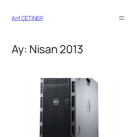
İçeriğe
geç
Arif ÇETİNER
Ay:
Nisan 2013