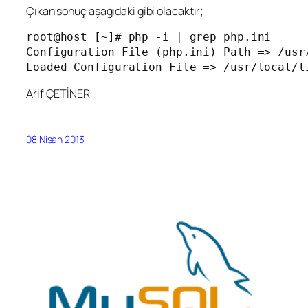
Çıkan sonuç aşağıdaki gibi olacaktır;
root@host [~]# php -i | grep php.ini

Configuration File (php.ini) Path => /usr/
Loaded Configuration File => /usr/local/l
Arif ÇETİNER
08 Nisan 2013