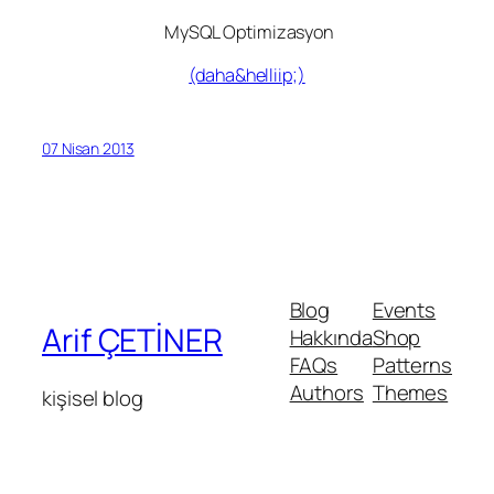
MySQL Optimizasyon
(daha&helliip;)
07 Nisan 2013
Blog
Events
Arif ÇETİNER
Hakkında
Shop
FAQs
Patterns
Authors
Themes
kişisel blog