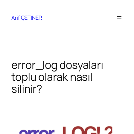
İçeriğe
geç
Arif ÇETİNER
error_log dosyaları
toplu olarak nasıl
silinir?