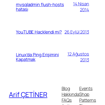
14 Nisan
mysqladmin flush-hosts
hatası
2014
26 Eylül 2013
YouTUBE Hacklendi mi?
12 Ağustos
Linux’da Ping Erişimini
Kapatmak
2013
Blog
Events
Arif ÇETİNER
Hakkında
Shop
FAQs
Patterns