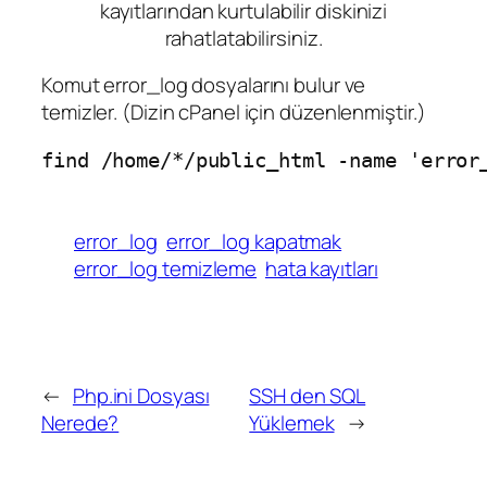
kayıtlarından kurtulabilir diskinizi
rahatlatabilirsiniz.
Komut error_log dosyalarını bulur ve
temizler. (Dizin cPanel için düzenlenmiştir.)
find /home/*/public_html -name 'error
error_log
error_log kapatmak
error_log temizleme
hata kayıtları
←
Php.ini Dosyası
SSH den SQL
Nerede?
Yüklemek
→